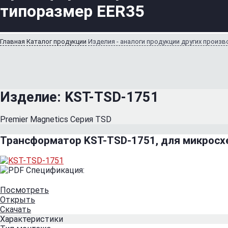
типоразмер EER35
Главная
Каталог продукции
Изделия - аналоги продукции других произ
Изделие:
KST-TSD-1751
Premier Magnetics Серия TSD
Трансформатор KST-TSD-1751, для микросхе
Спецификация:
Посмотреть
Открыть
Скачать
Характеристики