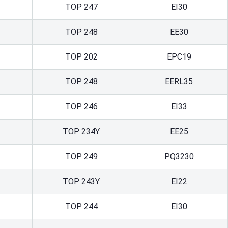
TOP 247
EI30
TOP 248
ЕE30
TOP 202
ЕРС19
TOP 248
EERL35
TOP 246
EI33
TOP 234Y
EE25
TOP 249
PQ3230
TOP 243Y
EI22
TOP 244
EI30