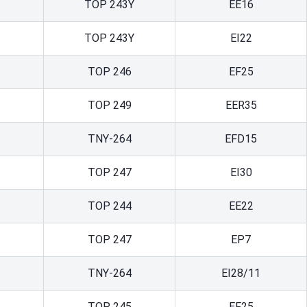
TOP 243Y
EE16
TOP 243Y
EI22
TOP 246
EF25
TOP 249
EER35
TNY-264
EFD15
TOP 247
EI30
TOP 244
EE22
TOP 247
EP7
TNY-264
ЕI28/11
TOP 245
EF25