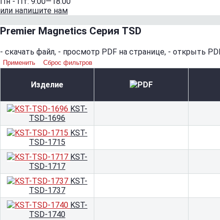
Пн - Пт: 9:00—18:00
или напишите нам
Premier Magnetics Серия TSD
-
скачать файл,
-
просмотр PDF на странице,
-
открыть PDF
Применить
Сброс фильтров
Изделие
KST-
TSD-1696
KST-
TSD-1715
KST-
TSD-1717
KST-
TSD-1737
KST-
TSD-1740