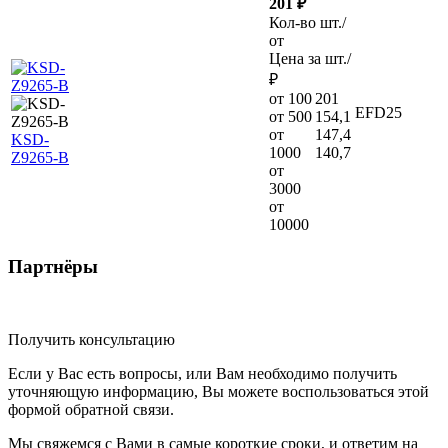
201 ₽
Кол-во шт./
от
Цена за шт./
₽
от 100
201
EFD25
от 500
154,1
от
147,4
KSD-
1000
140,7
Z9265-B
от
3000
от
10000
Партнёры
Получить консультацию
Если у Вас есть вопросы, или Вам необходимо получить
уточняющую информацию, Вы можете воспользоваться этой
формой обратной связи.
Мы свяжемся с Вами в самые короткие сроки, и ответим на