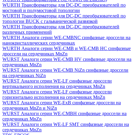
WURTH Трансформаторы для DC-DC преобразователей по
мостовой и полумостовой топологии
WURTH Трансформаторы для DC-DC преобразователей по
топологии BUCK с гальванической развязкой
WURTH Трансформаторы для DC-DC преобразователей
различных применений
WURTH Аналоги серии WE-CMBNC синфазные дроссели на
нанокристаллических сердечниках
WURTH Аналоги серии WE-CMB и WE-CMB HC синфазные
дроссели на сердечниках MnZn
WURST Аналоги серии WE-CMB HV синфазные дроссели на
сердечниках MnZn
WURST Аналоги серии WE-CMB NiZn синфазные дроссели
на сердечниках NiZn
WURST Аналоги серии WE-LF синфазные дроссели
вертикального исполнения на сердечниках MnZn
WURST Аналоги серии WE-LF синфазные дроссели
горизонтально исполнения на сердечниках MnZn
WURST Аналоги серии WE-ExB синфазные дроссели на
сердечниках MnZn и NiZn
WURST Аналоги серии WE-CMBH синфазные дроссели на
сердечниках MnZn
WURST Аналоги серии WE-LF SMT синфазные дроссели на
сердечниках MnZn