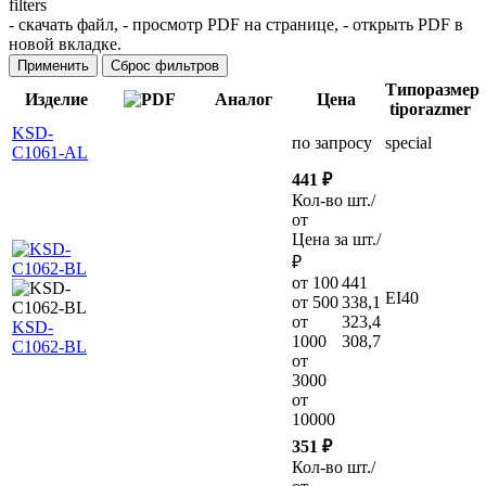
filters
-
скачать файл,
-
просмотр PDF на странице,
-
открыть PDF в
новой вкладке.
Применить
Сброс фильтров
Типоразмер
Изделие
Аналог
Цена
tiporazmer
KSD-
по запросу
special
C1061-AL
441 ₽
Кол-во шт./
от
Цена за шт./
₽
от 100
441
EI40
от 500
338,1
от
323,4
KSD-
1000
308,7
C1062-BL
от
3000
от
10000
351 ₽
Кол-во шт./