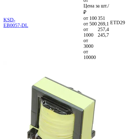
от
Цена за шт./
₽
от 100
351
KSD-
ETD29
от 500
269,1
EB0057-DL
от
257,4
1000
245,7
от
3000
от
10000