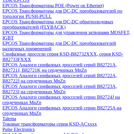
TDK-EPCOS
EPCOS Трансформаторы POE (Power on Ethernet)
EPCOS Трансформаторы для DC-DC преобразователей по
топологии PUSH-PULL
EPCOS Трансформаторы для DC-DC обратноходовых
преобразователей (FLYBACK)
EPCOS Трансформаторы для управления затворами MOSFET,
IGBT
EPCOS Трансформаторы для DC-DC преобразователей
различных применений
Синфазные дроссели cерия KSD-B82732ХХХ, серия KSD-
B82733FХХХ
EPCOS Аналоги синфазных дросселей серий B82721A,
B82721J, B82721K на сердечниках MnZn
EPCOS Аналоги синфазных дросселей серий B82722A,
B82722J на сердечниках MnZn
EPCOS Аналоги синфазных дросселей серий B82723A,
B82723J на сердечниках MnZn
EPCOS Аналоги синфазных дросселей серии B82724J на
сердечниках MnZn
EPCOS Аналоги синфазных дросселей серии B82725A на
сердечниках MnZn
Talema
Токовые трансформаторы серия KSD-ACxxxx
Pulse Electronics