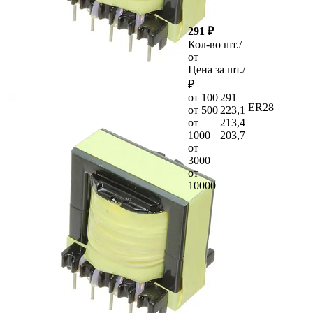
291 ₽
Кол-во шт./
от
Цена за шт./
₽
от 100
291
ER28
от 500
223,1
от
213,4
1000
203,7
от
3000
от
10000