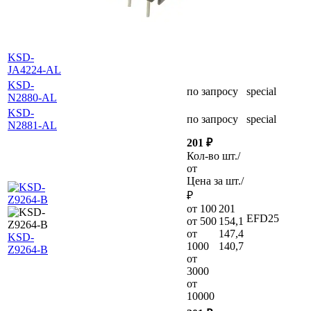
KSD-
JA4224-AL
KSD-
по запросу
special
N2880-AL
KSD-
по запросу
special
N2881-AL
201 ₽
Кол-во шт./
от
Цена за шт./
₽
от 100
201
EFD25
от 500
154,1
от
147,4
KSD-
1000
140,7
Z9264-B
от
3000
от
10000