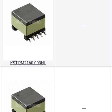
—
KST-PM2160.003NL
—