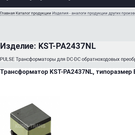
Главная
Каталог продукции
Изделия - аналоги продукции других произ
Изделие:
KST-PA2437NL
PULSE Трансформаторы для DC-DC обратноходовых преобр
Трансформатор KST-PA2437NL, типоразмер