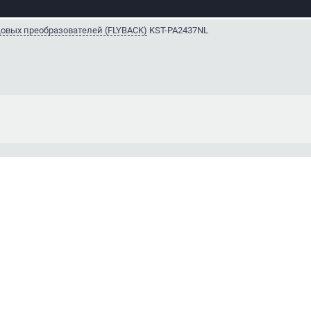
овых преобразователей (FLYBACK)
KST-PA2437NL