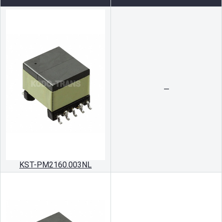
—
KST-PM2160.003NL