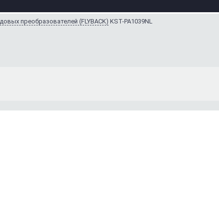
довых преобразователей (FLYBACK)
KST-PA1039NL