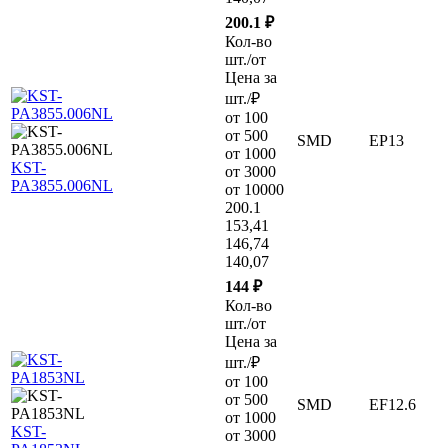
200.1 ₽
Кол-во
шт./от
Цена за
шт./₽
от 100
от 500
SMD
EP13
от 1000
KST-
от 3000
PA3855.006NL
от 10000
200.1
153,41
146,74
140,07
144 ₽
Кол-во
шт./от
Цена за
шт./₽
от 100
от 500
SMD
EF12.6
от 1000
KST-
от 3000