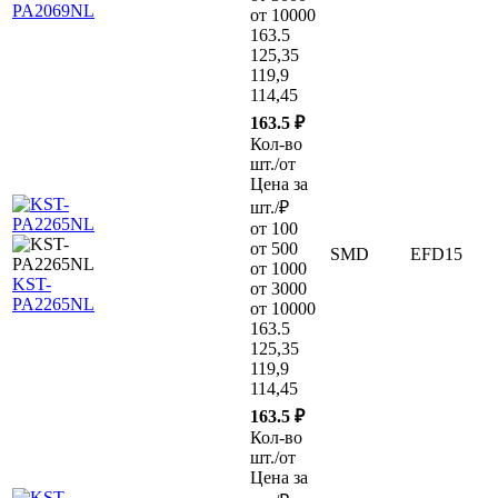
PA2069NL
от 10000
163.5
125,35
119,9
114,45
163.5 ₽
Кол-во
шт./от
Цена за
шт./₽
от 100
от 500
SMD
EFD15
от 1000
KST-
от 3000
PA2265NL
от 10000
163.5
125,35
119,9
114,45
163.5 ₽
Кол-во
шт./от
Цена за