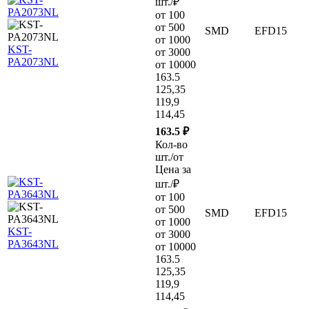
шт./₽
от 100
от 500
SMD
EFD15
от 1000
KST-
от 3000
PA2073NL
от 10000
163.5
125,35
119,9
114,45
163.5 ₽
Кол-во
шт./от
Цена за
шт./₽
от 100
от 500
SMD
EFD15
от 1000
KST-
от 3000
PA3643NL
от 10000
163.5
125,35
119,9
114,45