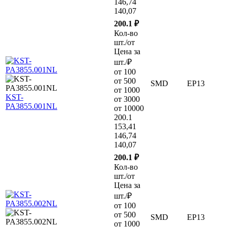
146,74
140,07
200.1 ₽
Кол-во
шт./от
Цена за
шт./₽
от 100
от 500
SMD
EP13
от 1000
KST-
от 3000
PA3855.001NL
от 10000
200.1
153,41
146,74
140,07
200.1 ₽
Кол-во
шт./от
Цена за
шт./₽
от 100
от 500
SMD
EP13
от 1000