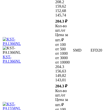
208.2
159,62
152,68
145,74
204.3 ₽
Кол-во
шт./от
Цена за
шт./₽
от 100
от 500
SMD
EFD20
от 1000
KST-
от 3000
PA1366NL
от 10000
204.3
156,63
149,82
143,01
204.3 ₽
Кол-во
шт./от
Цена за
шт./₽
от 100