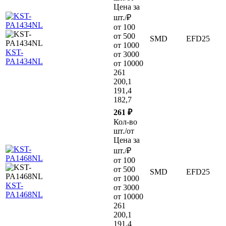
Цена за
шт./₽
от 100
от 500
SMD
EFD25
от 1000
KST-
от 3000
PA1434NL
от 10000
261
200,1
191,4
182,7
261 ₽
Кол-во
шт./от
Цена за
шт./₽
от 100
от 500
SMD
EFD25
от 1000
KST-
от 3000
PA1468NL
от 10000
261
200,1
191,4