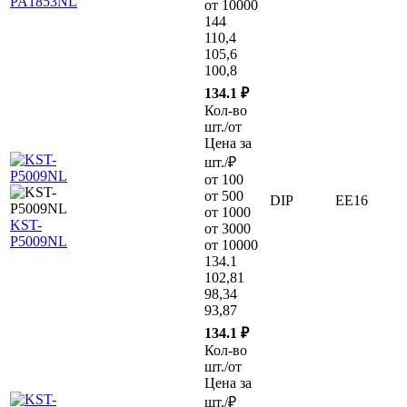
PA1853NL
от 10000
144
110,4
105,6
100,8
134.1 ₽
Кол-во
шт./от
Цена за
шт./₽
от 100
от 500
DIP
EE16
от 1000
KST-
от 3000
P5009NL
от 10000
134.1
102,81
98,34
93,87
134.1 ₽
Кол-во
шт./от
Цена за
шт./₽