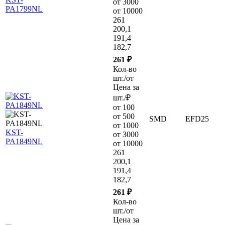
от 3000
PA1799NL
от 10000
261
200,1
191,4
182,7
261 ₽
Кол-во
шт./от
Цена за
шт./₽
от 100
от 500
SMD
EFD25
от 1000
KST-
от 3000
PA1849NL
от 10000
261
200,1
191,4
182,7
261 ₽
Кол-во
шт./от
Цена за