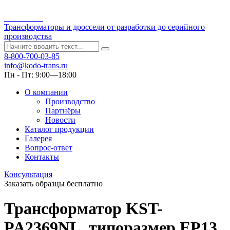
Kodo-Trans
Трансформаторы и дроссели от разработки до серийного
производства
8-800-700-03-85
info@kodo-trans.ru
Пн - Пт: 9:00—18:00
О компании
Производство
Партнёры
Новости
Каталог продукции
Галерея
Вопрос-ответ
Контакты
Консультация
Заказать образцы бесплатно
Трансформатор KST-
PA2369NL, типоразмер EP13