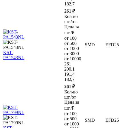
182,7
261 ₽
Кол-во
шт./от
Цена за
шт./₽
от 100
от 500
SMD
EFD25
от 1000
KST-
от 3000
PA1543NL
от 10000
261
200,1
191,4
182,7
261 ₽
Кол-во
шт./от
Цена за
шт./₽
от 100
от 500
SMD
EFD25
от 1000
KST-