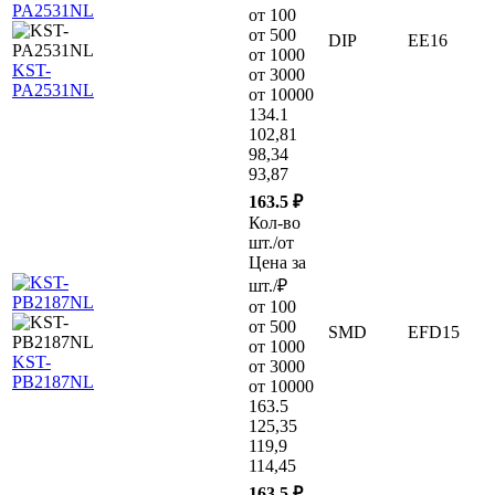
от 100
от 500
DIP
EE16
от 1000
KST-
от 3000
PA2531NL
от 10000
134.1
102,81
98,34
93,87
163.5 ₽
Кол-во
шт./от
Цена за
шт./₽
от 100
от 500
SMD
EFD15
от 1000
KST-
от 3000
PB2187NL
от 10000
163.5
125,35
119,9
114,45
163.5 ₽