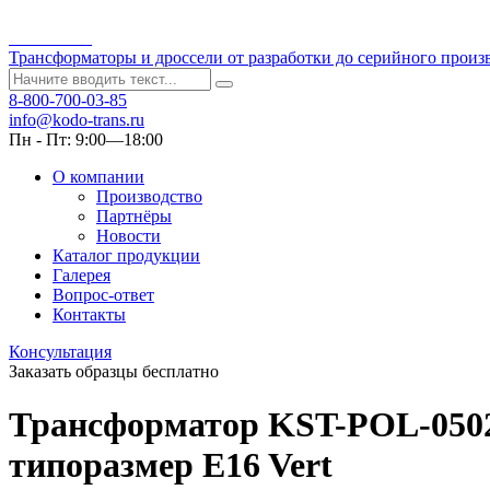
Kodo-Trans
Трансформаторы и дроссели от разработки до серийного произ
8-800-700-03-85
info@kodo-trans.ru
Пн - Пт: 9:00—18:00
О компании
Производство
Партнёры
Новости
Каталог продукции
Галерея
Вопрос-ответ
Контакты
Консультация
Заказать образцы бесплатно
Трансформатор KST-POL-05020
типоразмер E16 Vert