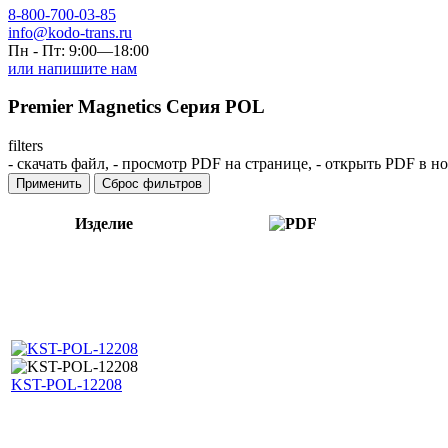
8-800-700-03-85
info@kodo-trans.ru
Пн - Пт: 9:00—18:00
или напишите нам
Premier Magnetics Серия POL
filters
-
скачать файл,
-
просмотр PDF на странице,
-
открыть PDF в но
Применить
Сброс фильтров
Изделие
KST-POL-12208