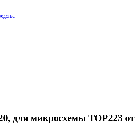
водства
, для микросхемы TOP223 от P