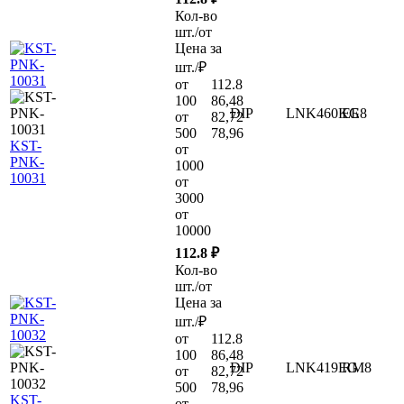
Кол-во
шт./от
Цена за
шт./₽
от
112.8
100
86,48
DIP
LNK460KG
EE8
от
82,72
500
78,96
KST-
от
PNK-
1000
10031
от
3000
от
10000
112.8 ₽
Кол-во
шт./от
Цена за
шт./₽
от
112.8
100
86,48
DIP
LNK419EG
RM8
от
82,72
500
78,96
KST-
от