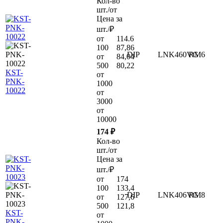
Кол-во
шт./от
Цена за
шт./₽
от
114.6
100
87,86
DIP
LNK460VG
RM6
от
84,04
500
80,22
KST-
от
PNK-
1000
10022
от
3000
от
10000
174 ₽
Кол-во
шт./от
Цена за
шт./₽
от
174
100
133,4
DIP
LNK406VG
RM8
от
127,6
500
121,8
KST-
от
PNK-