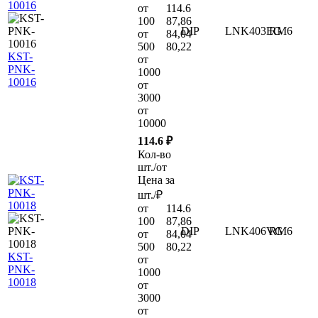
от
114.6
100
87,86
DIP
LNK403EG
RM6
от
84,04
500
80,22
KST-
от
PNK-
1000
10016
от
3000
от
10000
114.6 ₽
Кол-во
шт./от
Цена за
шт./₽
от
114.6
100
87,86
DIP
LNK406VG
RM6
от
84,04
500
80,22
KST-
от
PNK-
1000
10018
от
3000
от