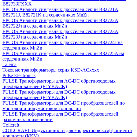
B82733FХХХ
EPCOS Аналоги синфазных дросселей серий B82721A,
B82721J, B82721K на сердечниках MnZn
EPCOS Аналоги синфазных дросселей серий B82722A,
B82722J на сердечниках MnZn
EPCOS Аналоги синфазных дросселей серий B82723A,
B82723J на сердечниках MnZn
EPCOS Аналоги синфазных дросселей серии B82724J на
сердечниках MnZn
EPCOS Аналоги синфазных дросселей серии B82725A на
сердечниках MnZn
Talema
Токовые трансформаторы серия KSD-ACxxxx
Pulse Electronics
PULSE Трансформаторы для AC-DC обратноходовых
преобразователей (FLYBACK)
PULSE Трансформаторы для DC-DC обратноходовых
преобразователей (FLYBACK)
PULSE Трансформаторы для DC-DC преобразователей по
мостовой и полумостовой топологии
PULSE Трансформаторы для DC-DC преобразователей
различных применений
Coilcraft
COILCRAFT Индуктивности для корректоров коэффициента
мощности (ККМ)