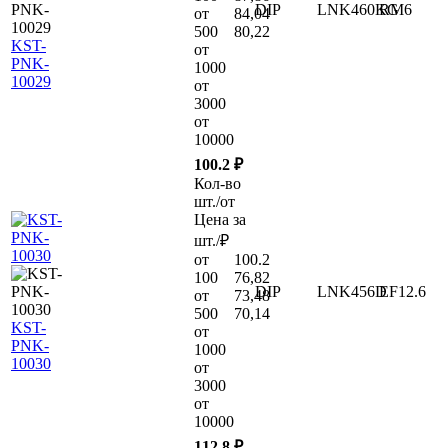
DIP
LNK460KG
RM6
от
84,04
500
80,22
KST-
от
PNK-
1000
10029
от
3000
от
10000
100.2 ₽
Кол-во
шт./от
Цена за
шт./₽
от
100.2
100
76,82
DIP
LNK456D
EF12.6
от
73,48
500
70,14
KST-
от
PNK-
1000
10030
от
3000
от
10000
112.8 ₽