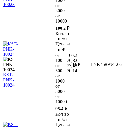
1000
10023
от
3000
от
10000
100.2 ₽
Кол-во
шт./от
Цена за
шт./₽
от
100.2
100
76,82
DIP
LNK458VG
EF12.6
от
73,48
500
70,14
KST-
от
PNK-
1000
10024
от
3000
от
10000
95.4 ₽
Кол-во
шт./от
Цена за