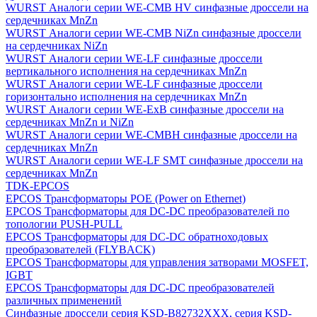
WURST Аналоги серии WE-CMB HV синфазные дроссели на
сердечниках MnZn
WURST Аналоги серии WE-CMB NiZn синфазные дроссели
на сердечниках NiZn
WURST Аналоги серии WE-LF синфазные дроссели
вертикального исполнения на сердечниках MnZn
WURST Аналоги серии WE-LF синфазные дроссели
горизонтально исполнения на сердечниках MnZn
WURST Аналоги серии WE-ExB синфазные дроссели на
сердечниках MnZn и NiZn
WURST Аналоги серии WE-CMBH синфазные дроссели на
сердечниках MnZn
WURST Аналоги серии WE-LF SMT синфазные дроссели на
сердечниках MnZn
TDK-EPCOS
EPCOS Трансформаторы POE (Power on Ethernet)
EPCOS Трансформаторы для DC-DC преобразователей по
топологии PUSH-PULL
EPCOS Трансформаторы для DC-DC обратноходовых
преобразователей (FLYBACK)
EPCOS Трансформаторы для управления затворами MOSFET,
IGBT
EPCOS Трансформаторы для DC-DC преобразователей
различных применений
Синфазные дроссели cерия KSD-B82732ХХХ, серия KSD-