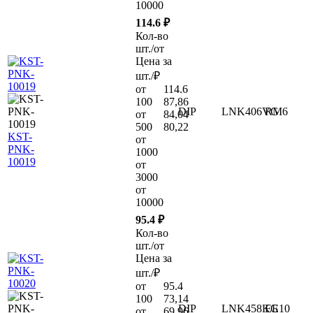
10000
114.6 ₽
Кол-во
шт./от
Цена за
шт./₽
от
114.6
100
87,86
DIP
LNK406VG
RM6
от
84,04
500
80,22
KST-
от
PNK-
1000
10019
от
3000
от
10000
95.4 ₽
Кол-во
шт./от
Цена за
шт./₽
от
95.4
100
73,14
DIP
LNK458KG
ЕЕ10
от
69,96