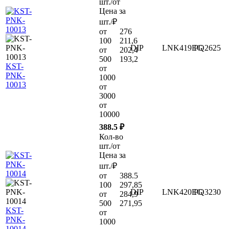
шт./от
Цена за
шт./₽
от
276
100
211,6
DIP
LNK419EG
PQ2625
от
202,4
500
193,2
KST-
от
PNK-
1000
10013
от
3000
от
10000
388.5 ₽
Кол-во
шт./от
Цена за
шт./₽
от
388.5
100
297,85
DIP
LNK420EG
PQ3230
от
284,9
500
271,95
KST-
от
PNK-
1000
10014