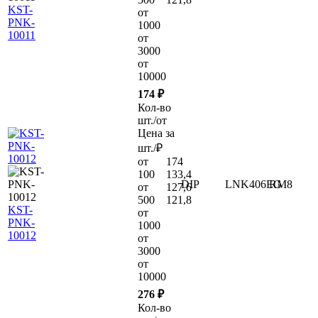
KST-
от
PNK-
1000
10011
от
3000
от
10000
174 ₽
Кол-во
шт./от
Цена за
шт./₽
от
174
100
133,4
DIP
LNK406EG
RM8
от
127,6
500
121,8
KST-
от
PNK-
1000
10012
от
3000
от
10000
276 ₽
Кол-во