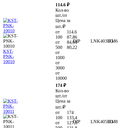
114.6 ₽
Кол-во
шт./от
Цена за
шт./₽
от
114.6
100
87,86
DIP
LNK403EG
RM6
от
84,04
500
80,22
KST-
от
PNK-
1000
10010
от
3000
от
10000
174 ₽
Кол-во
шт./от
Цена за
шт./₽
от
174
100
133,4
DIP
LNK405EG
RM8
от
127,6
500
121,8