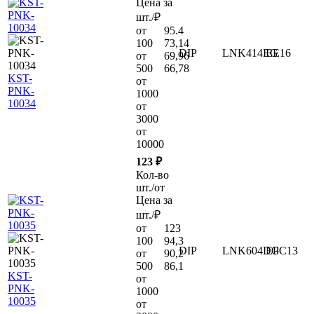
Цена за
шт./₽
от
95.4
100
73,14
DIP
LNK414EG
EE16
от
69,96
500
66,78
KST-
от
PNK-
1000
10034
от
3000
от
10000
123 ₽
Кол-во
шт./от
Цена за
шт./₽
от
123
100
94,3
DIP
LNK604DG
EPC13
от
90,2
500
86,1
KST-
от
PNK-
1000
10035
от