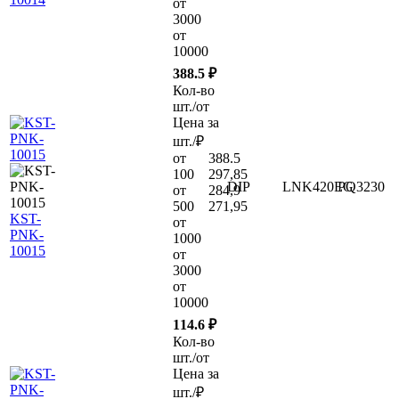
от
3000
от
10000
388.5 ₽
Кол-во
шт./от
Цена за
шт./₽
от
388.5
100
297,85
DIP
LNK420EG
PQ3230
от
284,9
500
271,95
KST-
от
PNK-
1000
10015
от
3000
от
10000
114.6 ₽
Кол-во
шт./от
Цена за
шт./₽