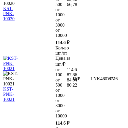
500
66,78
KST-
от
PNK-
1000
10020
от
3000
от
10000
114.6 ₽
Кол-во
шт./от
Цена за
шт./₽
от
114.6
100
87,86
DIP
LNK460VG
RM6
от
84,04
500
80,22
KST-
от
PNK-
1000
10021
от
3000
от
10000
114.6 ₽