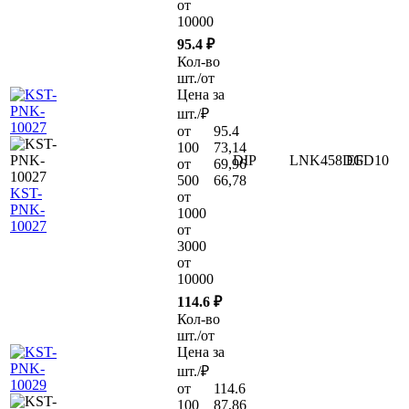
от
10000
95.4 ₽
Кол-во
шт./от
Цена за
шт./₽
от
95.4
100
73,14
DIP
LNK458DG
EFD10
от
69,96
500
66,78
KST-
от
PNK-
1000
10027
от
3000
от
10000
114.6 ₽
Кол-во
шт./от
Цена за
шт./₽
от
114.6
100
87,86