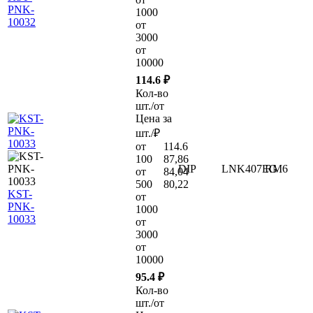
PNK-
1000
10032
от
3000
от
10000
114.6 ₽
Кол-во
шт./от
Цена за
шт./₽
от
114.6
100
87,86
DIP
LNK407EG
RM6
от
84,04
500
80,22
KST-
от
PNK-
1000
10033
от
3000
от
10000
95.4 ₽
Кол-во
шт./от