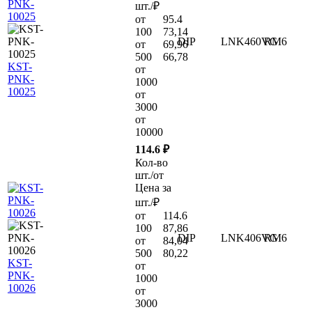
шт./₽
от
95.4
100
73,14
DIP
LNK460VG
RM6
от
69,96
500
66,78
KST-
от
PNK-
1000
10025
от
3000
от
10000
114.6 ₽
Кол-во
шт./от
Цена за
шт./₽
от
114.6
100
87,86
DIP
LNK406VG
RM6
от
84,04
500
80,22
KST-
от
PNK-
1000
10026
от
3000