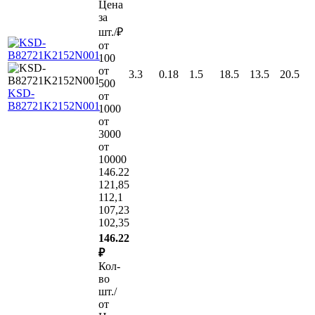
Цена
за
шт./₽
от
100
от
3.3
0.18
1.5
18.5
13.5
20.5
500
KSD-
от
B82721K2152N001
1000
от
3000
от
10000
146.22
121,85
112,1
107,23
102,35
146.22
₽
Кол-
во
шт./
от