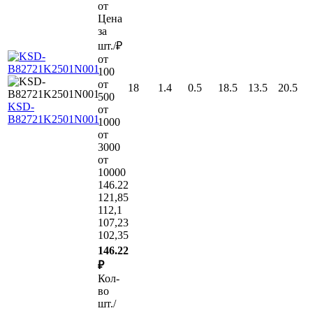
от
Цена
за
шт./₽
от
100
от
18
1.4
0.5
18.5
13.5
20.5
500
KSD-
от
B82721K2501N001
1000
от
3000
от
10000
146.22
121,85
112,1
107,23
102,35
146.22
₽
Кол-
во
шт./