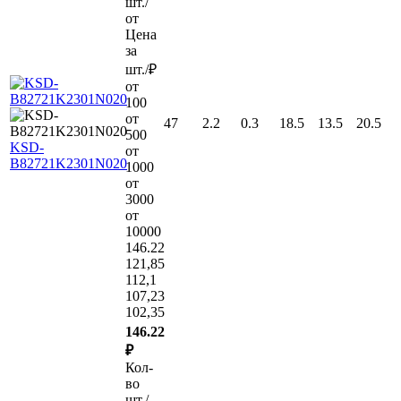
шт./
от
Цена
за
шт./₽
от
100
от
47
2.2
0.3
18.5
13.5
20.5
500
KSD-
от
B82721K2301N020
1000
от
3000
от
10000
146.22
121,85
112,1
107,23
102,35
146.22
₽
Кол-
во
шт./