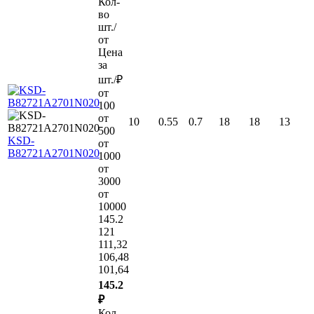
Кол-
во
шт./
от
Цена
за
шт./₽
от
100
от
10
0.55
0.7
18
18
13
500
KSD-
от
B82721A2701N020
1000
от
3000
от
10000
145.2
121
111,32
106,48
101,64
145.2
₽
Кол-