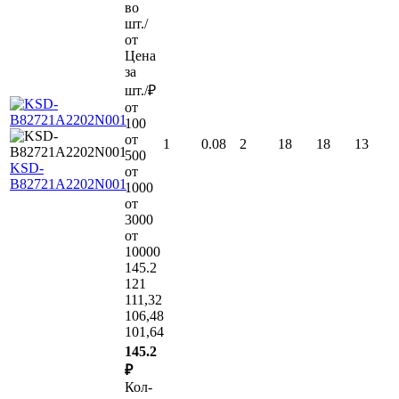
во
шт./
от
Цена
за
шт./₽
от
100
от
1
0.08
2
18
18
13
500
KSD-
от
B82721A2202N001
1000
от
3000
от
10000
145.2
121
111,32
106,48
101,64
145.2
₽
Кол-