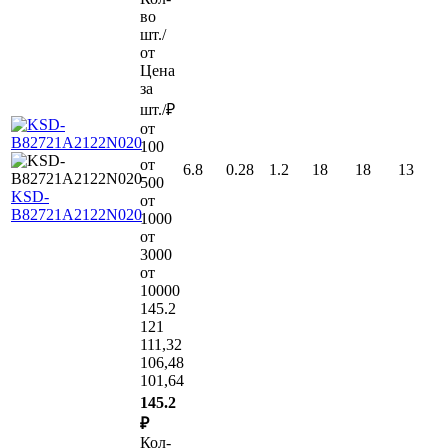
во
шт./
от
Цена
за
шт./₽
от
100
от
6.8
0.28
1.2
18
18
13
500
KSD-
от
B82721A2122N020
1000
от
3000
от
10000
145.2
121
111,32
106,48
101,64
145.2
₽
Кол-