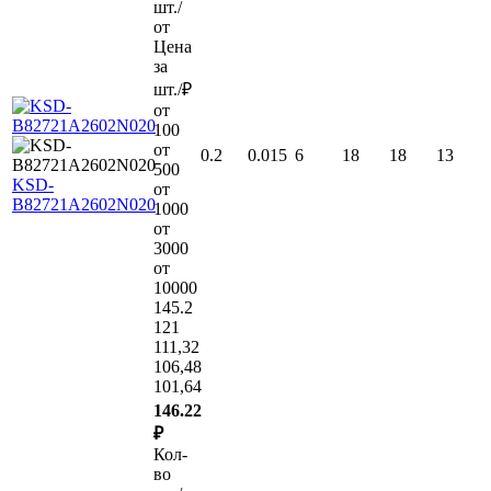
шт./
от
Цена
за
шт./₽
от
100
от
0.2
0.015
6
18
18
13
500
KSD-
от
B82721A2602N020
1000
от
3000
от
10000
145.2
121
111,32
106,48
101,64
146.22
₽
Кол-
во