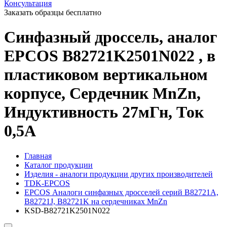
Консультация
Заказать образцы бесплатно
Синфазный дроссель, аналог
EPCOS B82721K2501N022 , в
пластиковом вертикальном
корпусе, Сердечник MnZn,
Индуктивность 27мГн, Ток
0,5А
Главная
Каталог продукции
Изделия - аналоги продукции других производителей
TDK-EPCOS
EPCOS Аналоги синфазных дросселей серий B82721A,
B82721J, B82721K на сердечниках MnZn
KSD-B82721K2501N022