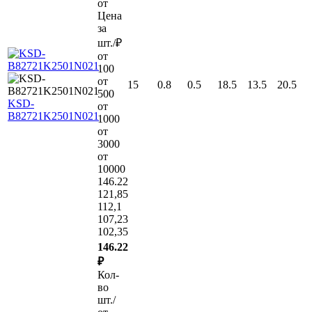
от
Цена
за
шт./₽
от
100
от
15
0.8
0.5
18.5
13.5
20.5
500
KSD-
от
B82721K2501N021
1000
от
3000
от
10000
146.22
121,85
112,1
107,23
102,35
146.22
₽
Кол-
во
шт./