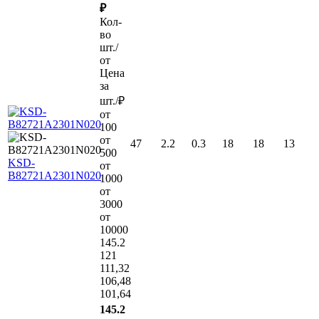
₽
Кол-
во
шт./
от
Цена
за
шт./₽
от
100
от
47
2.2
0.3
18
18
13
500
KSD-
от
B82721A2301N020
1000
от
3000
от
10000
145.2
121
111,32
106,48
101,64
145.2