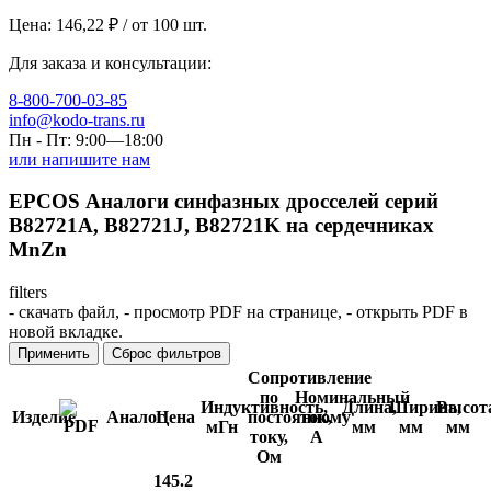
Цена:
146,22
₽ / от 100 шт.
Для заказа и консультации:
8-800-700-03-85
info@kodo-trans.ru
Пн - Пт: 9:00—18:00
или напишите нам
EPCOS Аналоги синфазных дросселей серий
B82721A, B82721J, B82721K на сердечниках
MnZn
filters
-
скачать файл,
-
просмотр PDF на странице,
-
открыть PDF в
новой вкладке.
Применить
Сброс фильтров
Сопротивление
по
Номинальный
Индуктивность,
Длина,
Ширина,
Высот
Изделие
Аналог
Цена
постоянному
ток,
мГн
мм
мм
мм
току,
А
Ом
145.2