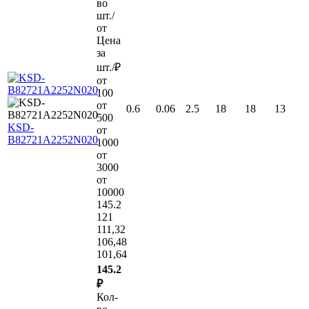
во
шт./
от
Цена
за
шт./₽
от
100
от
0.6
0.06
2.5
18
18
13
500
KSD-
от
B82721A2252N020
1000
от
3000
от
10000
145.2
121
111,32
106,48
101,64
145.2
₽
Кол-