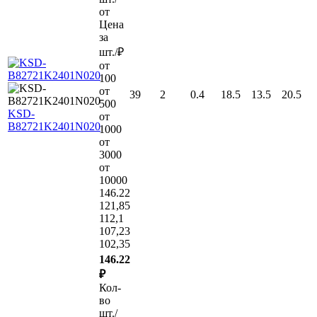
от
Цена
за
шт./₽
от
100
от
39
2
0.4
18.5
13.5
20.5
500
KSD-
от
B82721K2401N020
1000
от
3000
от
10000
146.22
121,85
112,1
107,23
102,35
146.22
₽
Кол-
во
шт./