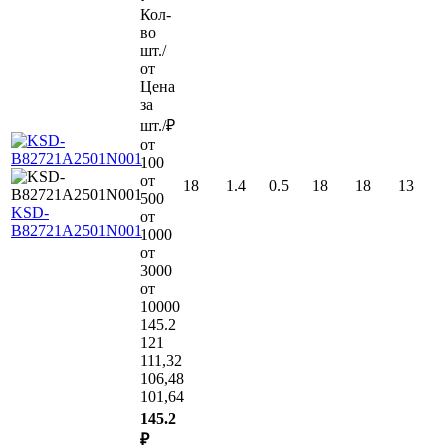
Кол-
во
шт./
от
Цена
за
шт./₽
от
100
от
18
1.4
0.5
18
18
13
500
KSD-
от
B82721A2501N001
1000
от
3000
от
10000
145.2
121
111,32
106,48
101,64
145.2
₽