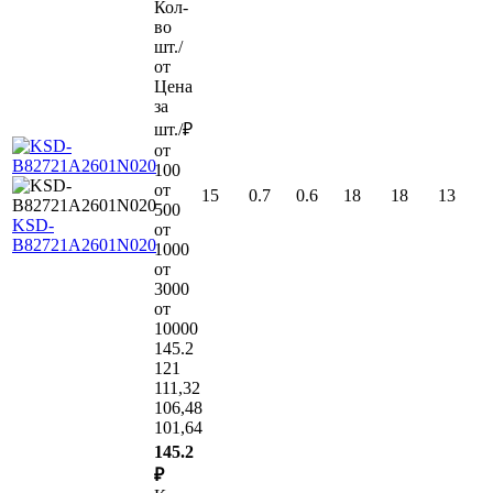
Кол-
во
шт./
от
Цена
за
шт./₽
от
100
от
15
0.7
0.6
18
18
13
500
KSD-
от
B82721A2601N020
1000
от
3000
от
10000
145.2
121
111,32
106,48
101,64
145.2
₽