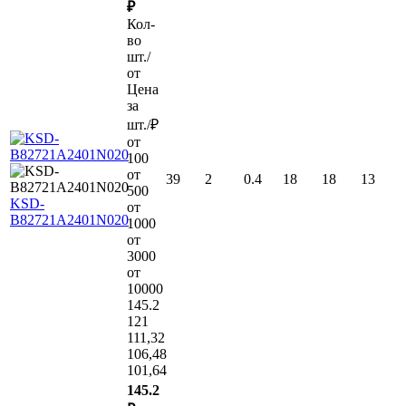
₽
Кол-
во
шт./
от
Цена
за
шт./₽
от
100
от
39
2
0.4
18
18
13
500
KSD-
от
B82721A2401N020
1000
от
3000
от
10000
145.2
121
111,32
106,48
101,64
145.2