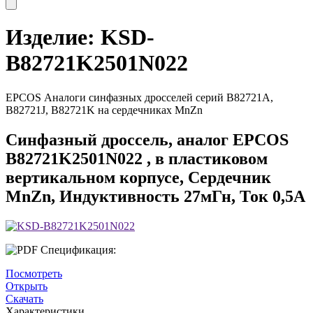
Изделие:
KSD-
B82721K2501N022
EPCOS Аналоги синфазных дросселей серий B82721A,
B82721J, B82721K на сердечниках MnZn
Синфазный дроссель, аналог EPCOS
B82721K2501N022 , в пластиковом
вертикальном корпусе, Сердечник
MnZn, Индуктивность 27мГн, Ток 0,5А
Спецификация:
Посмотреть
Открыть
Скачать
Характеристики