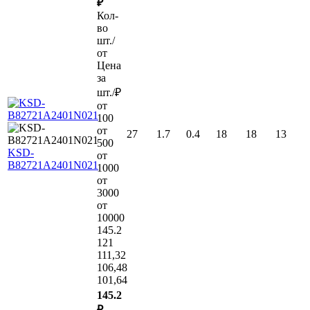
₽
Кол-
во
шт./
от
Цена
за
шт./₽
от
100
от
27
1.7
0.4
18
18
13
500
KSD-
от
B82721A2401N021
1000
от
3000
от
10000
145.2
121
111,32
106,48
101,64
145.2
₽