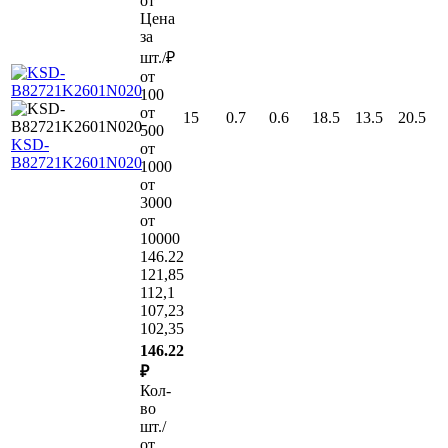
от
Цена
за
шт./₽
от
100
от
15
0.7
0.6
18.5
13.5
20.5
500
KSD-
от
B82721K2601N020
1000
от
3000
от
10000
146.22
121,85
112,1
107,23
102,35
146.22
₽
Кол-
во
шт./
от