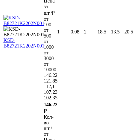
Цена
за
шт./₽
от
100
от
1
0.08
2
18.5
13.5
20.5
500
KSD-
от
B82721K2202N001
1000
от
3000
от
10000
146.22
121,85
112,1
107,23
102,35
146.22
₽
Кол-
во
шт./
от
Цена