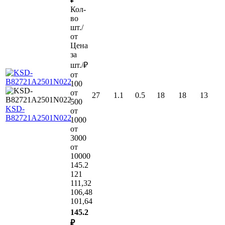
Кол-
во
шт./
от
Цена
за
шт./₽
от
100
от
27
1.1
0.5
18
18
13
500
KSD-
от
B82721A2501N022
1000
от
3000
от
10000
145.2
121
111,32
106,48
101,64
145.2
₽