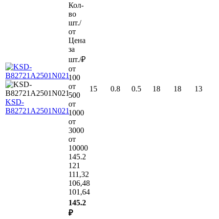
Кол-
во
шт./
от
Цена
за
шт./₽
от
100
от
15
0.8
0.5
18
18
13
500
KSD-
от
B82721A2501N021
1000
от
3000
от
10000
145.2
121
111,32
106,48
101,64
145.2
₽