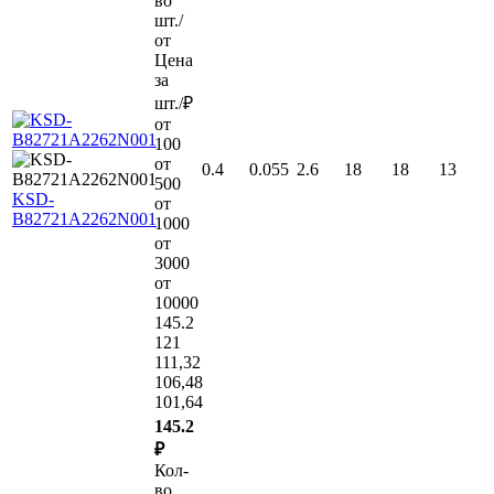
во
шт./
от
Цена
за
шт./₽
от
100
от
0.4
0.055
2.6
18
18
13
500
KSD-
от
B82721A2262N001
1000
от
3000
от
10000
145.2
121
111,32
106,48
101,64
145.2
₽
Кол-
во