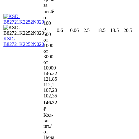
за
шт./₽
от
100
от
0.6
0.06
2.5
18.5
13.5
20.5
500
KSD-
от
B82721K2252N020
1000
от
3000
от
10000
146.22
121,85
112,1
107,23
102,35
146.22
₽
Кол-
во
шт./
от
Цена