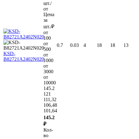
шт./
от
Цена
за
шт./₽
от
100
от
0.7
0.03
4
18
18
13
500
KSD-
от
B82721A2402N020
1000
от
3000
от
10000
145.2
121
111,32
106,48
101,64
145.2
₽
Кол-
во