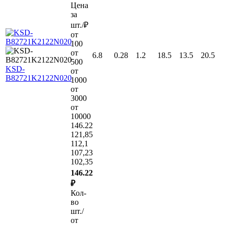
Цена
за
шт./₽
от
100
от
6.8
0.28
1.2
18.5
13.5
20.5
500
KSD-
от
B82721K2122N020
1000
от
3000
от
10000
146.22
121,85
112,1
107,23
102,35
146.22
₽
Кол-
во
шт./
от