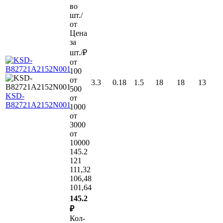
во
шт./
от
Цена
за
шт./₽
от
100
от
3.3
0.18
1.5
18
18
13
500
KSD-
от
B82721A2152N001
1000
от
3000
от
10000
145.2
121
111,32
106,48
101,64
145.2
₽
Кол-