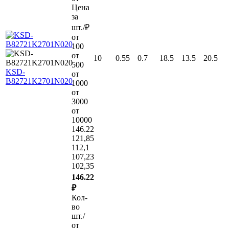
Цена
за
шт./₽
от
100
от
10
0.55
0.7
18.5
13.5
20.5
500
KSD-
от
B82721K2701N020
1000
от
3000
от
10000
146.22
121,85
112,1
107,23
102,35
146.22
₽
Кол-
во
шт./
от