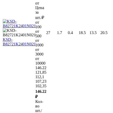
от
Цена
за
шт./₽
от
100
от
27
1.7
0.4
18.5
13.5
20.5
500
KSD-
от
B82721K2401N021
1000
от
3000
от
10000
146.22
121,85
112,1
107,23
102,35
146.22
₽
Кол-
во
шт./