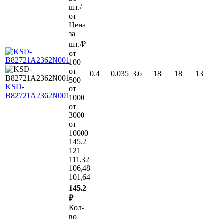
шт./
от
Цена
за
шт./₽
от
100
от
0.4
0.035
3.6
18
18
13
500
KSD-
от
B82721A2362N001
1000
от
3000
от
10000
145.2
121
111,32
106,48
101,64
145.2
₽
Кол-
во