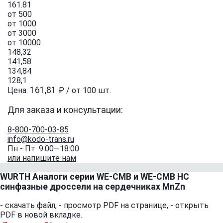
161.81
от 500
от 1000
от 3000
от 10000
148,32
141,58
134,84
128,1
161,81
Цена:
₽ / от 100 шт.
Для заказа и консультации:
8-800-700-03-85
info@kodo-trans.ru
Пн - Пт: 9:00—18:00
или напишите нам
WURTH Аналоги серии WE-CMB и WE-CMB HC
синфазные дроссели на сердечниках MnZn
-
скачать файл,
-
просмотр PDF на странице,
-
открыть
PDF в новой вкладке.