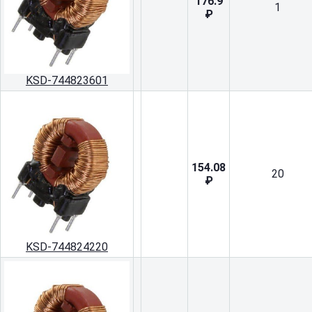
176.9
1
₽
KSD-744823601
154.08
20
₽
KSD-744824220