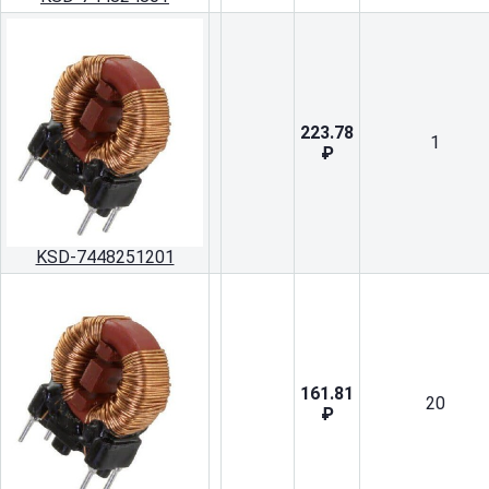
223.78
1
₽
KSD-7448251201
161.81
20
₽