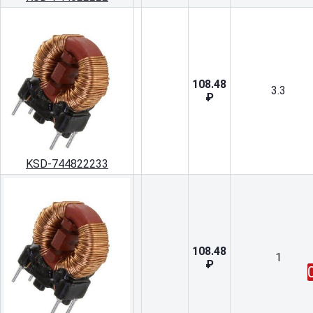
108.48
3.3
₽
KSD-744822233
108.48
1
₽