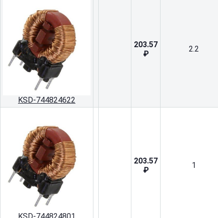
203.57
2.2
₽
KSD-744824622
203.57
1
₽
KSD-744824801