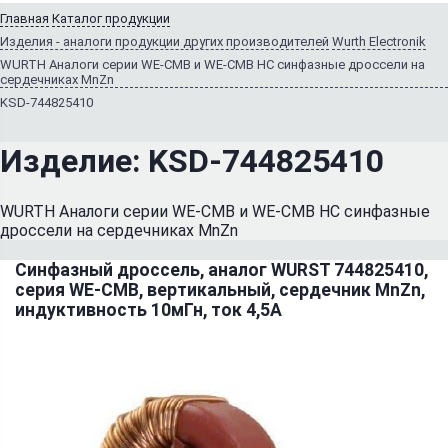
Главная
Каталог продукции
Изделия - аналоги продукции других производителей
Wurth Electronik
WURTH Аналоги серии WE-CMB и WE-CMB HC синфазные дроссели на
сердечниках MnZn
KSD-744825410
Изделие:
KSD-744825410
WURTH Аналоги серии WE-CMB и WE-CMB HC синфазные
дроссели на сердечниках MnZn
Синфазный дроссель, аналог WURST 744825410,
серия WE-CMB, вертикальный, сердечник MnZn,
индуктивность 10мГн, ток 4,5А