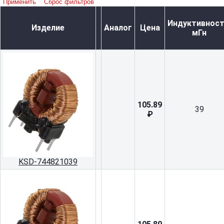
Применить
Сброс фильтров
Индуктивност
Изделие
Аналог
Цена
мГн
105.89
39
₽
KSD-744821039