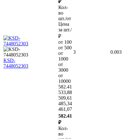
₽
Кол-
во
шт./от
Цена
за шт./
₽
от 100
от 500
3
0.003
от
1000
KSD-
от
7448052303
3000
от
10000
582.41
533,88
509,61
485,34
461,07
582.41
₽
Кол-
во