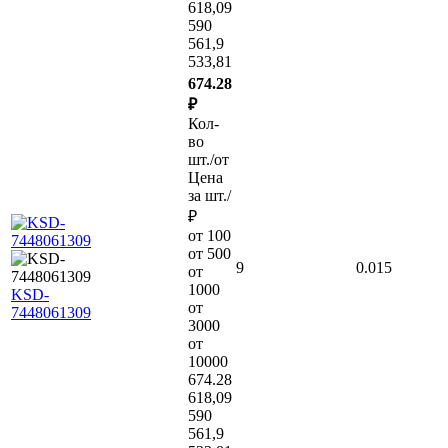
618,09
590
561,9
533,81
674.28
₽
Кол-
во
шт./от
Цена
за шт./
₽
от 100
от 500
9
0.015
от
1000
KSD-
от
7448061309
3000
от
10000
674.28
618,09
590
561,9