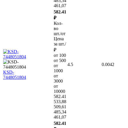
485,34
461,07
582.41
₽
Кол-
во
шт./от
Цена
за шт./
₽
от 100
от 500
4.5
0.0042
от
1000
KSD-
от
7448051804
3000
от
10000
582.41
533,88
509,61
485,34
461,07
582.41