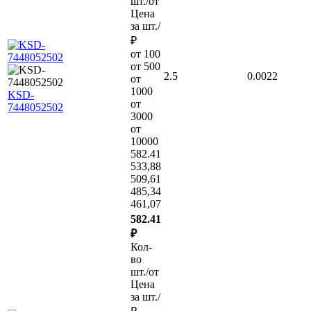
шт./от
Цена
за шт./
₽
от 100
от 500
2.5
0.0022
от
1000
KSD-
от
7448052502
3000
от
10000
582.41
533,88
509,61
485,34
461,07
582.41
₽
Кол-
во
шт./от
Цена
за шт./