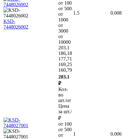
от 100
от 500
1.5
0.008
от
1000
KSD-
от
7448026002
3000
от
10000
203.1
186,18
177,71
169,25
160,79
203.1
₽
Кол-
во
шт./от
Цена
за шт./
₽
от 100
от 500
1
0.006
от