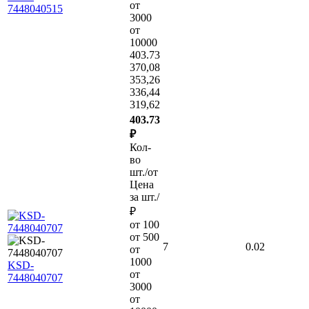
от
7448040515
3000
от
10000
403.73
370,08
353,26
336,44
319,62
403.73
₽
Кол-
во
шт./от
Цена
за шт./
₽
от 100
от 500
7
0.02
от
1000
KSD-
от
7448040707
3000
от